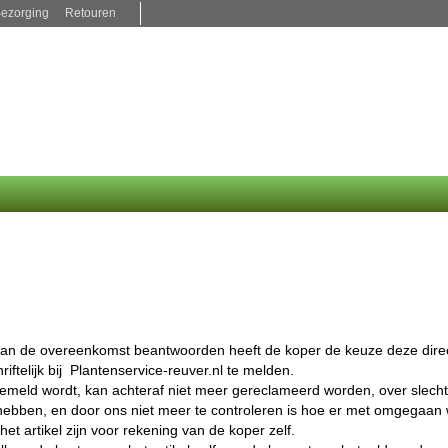
ezorging
Retouren
 aan de overeenkomst beantwoorden heeft de koper de keuze deze direc
riftelijk bij Plantenservice-reuver.nl te melden.
s gemeld wordt, kan achteraf niet meer gereclameerd worden, over slech
hebben, en door ons niet meer te controleren is hoe er met omgegaan 
t artikel zijn voor rekening van de koper zelf.