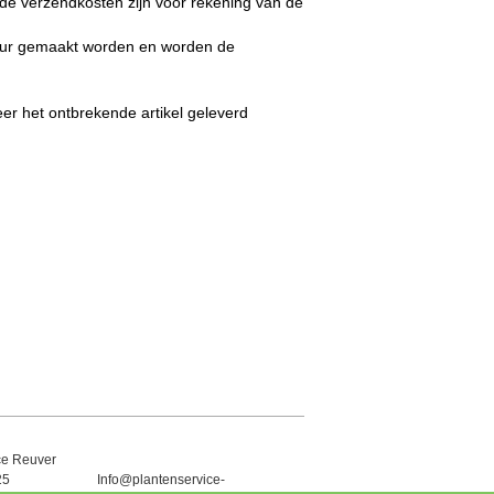
n, de verzendkosten zijn voor rekening van de
ctuur gemaakt worden en worden de
er het ontbrekende artikel geleverd
ce Reuver
25
Info@plantenservice-