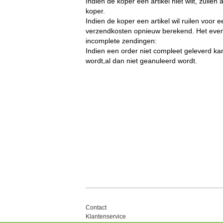
Indien de koper een artikel niet wilt, zulle
koper.
Indien de koper een artikel wil ruilen voo
verzendkosten opnieuw berekend. Het even
incomplete zendingen:
Indien een order niet compleet geleverd k
wordt,al dan niet geanuleerd wordt.
Contact
Klantenservice