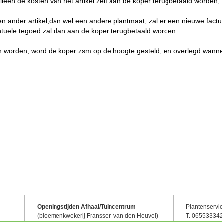
n alleen de kosten van het artikel zelf aan de koper terugbetaald worde
r een ander artikel,dan wel een andere plantmaat, zal er een nieuwe fa
tuele tegoed zal dan aan de koper terugbetaald worden.
an worden, word de koper zsm op de hoogte gesteld, en overlegd wanne
Openingstijden Afhaal/Tuincentrum
Plantenservi
(bloemenkwekerij Franssen van den Heuvel)
T. 06553334