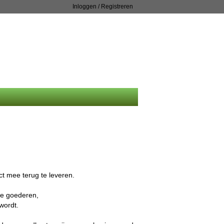
Inloggen / Registreren
t mee terug te leveren.
te goederen,
wordt.