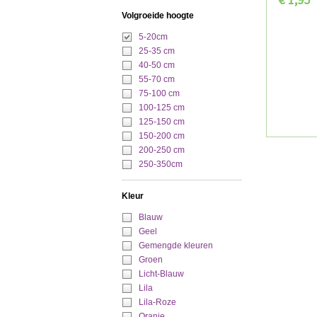
Volgroeide hoogte
5-20cm
25-35 cm
40-50 cm
55-70 cm
75-100 cm
100-125 cm
125-150 cm
150-200 cm
200-250 cm
250-350cm
Kleur
Blauw
Geel
Gemengde kleuren
Groen
Licht-Blauw
Lila
Lila-Roze
Oranje