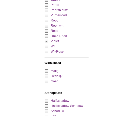
Paars
Paarsblauw
Purperrood
Rood
Roomwit
Rose
Roze-Rood
Violet
Wit
Wit-Rose
Winterhard
Matig
Redelijk
Goed
Standplaats
Halfschaduw
Halfschaduw-Schaduw
Schaduw