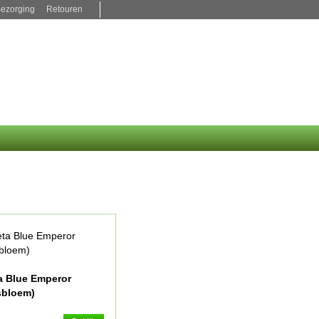
ezorging
Retouren
a Blue Emperor
sbloem)