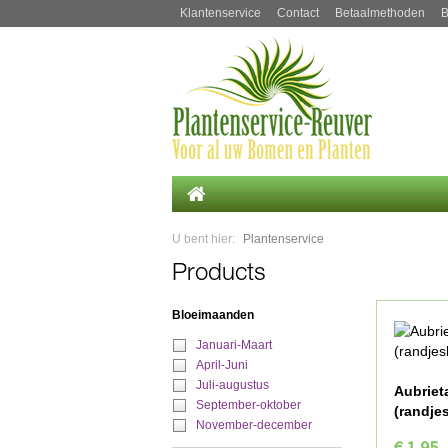
Klantenservice
Contact
Betaalmethoden
B
U bent hier:
Plantenservice
Products
Bloeimaanden
Januari-Maart
April-Juni
Juli-augustus
Aubriet
September-oktober
(randje
November-december
€ 1,95