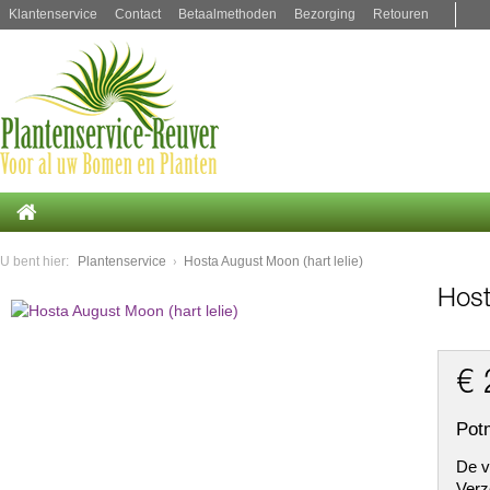
Klantenservice
Contact
Betaalmethoden
Bezorging
Retouren
U bent hier:
Plantenservice
Hosta August Moon (hart lelie)
Host
€ 
Pot
De v
Verz